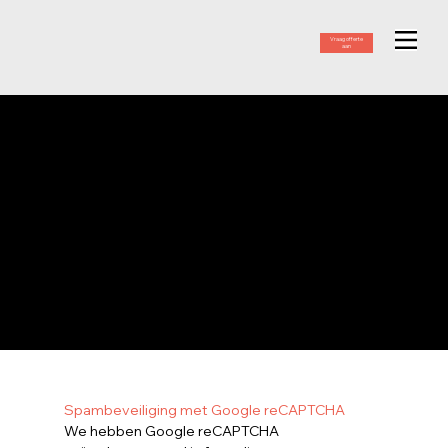
Vraag offerte
aan
PRIVACY POLICY
Spambeveiliging met Google reCAPTCHA
We hebben Google reCAPTCHA